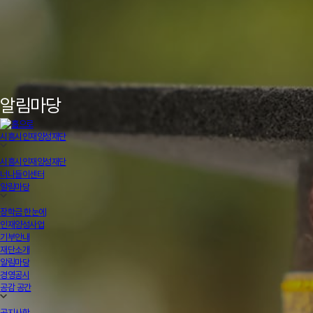
알림마당
시흥시인재양성재단
시흥시인재양성재단
너나들이센터
알림마당
장학금 한눈에
인재양성사업
기부안내
재단소개
알림마당
경영공시
공감 공간
공지사항