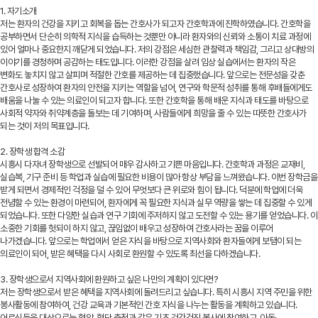
1. 자기소개
저는 환자의 건강을 지키고 회복을 돕는 간호사가 되고자 간호학과에 진학하였습니다. 간호학을
공부하면서 단순히 의학적 지식을 습득하는 것뿐만 아니라 환자와의 신뢰와 소통이 치료 과정에
있어 얼마나 중요한지 깨닫게 되었습니다. 저의 강점은 세심한 관찰력과 책임감, 그리고 상대방의
이야기를 경청하며 공감하는 태도입니다. 이러한 강점을 살려 임상 실습에서는 환자의 작은
변화도 놓치지 않고 살피며 적절한 간호를 제공하는 데 집중했습니다. 앞으로는 전문성을 갖춘
간호사로 성장하여 환자의 안전을 지키는 역할을 넘어, 연구와 학문적 성취를 통해 후배들에게도
배움을 나눌 수 있는 의료인이 되고자 합니다. 또한 간호학을 통해 배운 지식과 태도를 바탕으로
사회적 약자와 취약계층을 돌보는 데 기여하며, 사람들에게 희망을 줄 수 있는 따뜻한 간호사가
되는 것이 저의 목표입니다.
2. 장학생 합격 소감
시흥시 다자녀 장학생으로 선발되어 매우 감사하고 기쁜 마음입니다. 간호학과 과정은 교재비,
실습복, 기구 준비 등 학업과 실습에 필요한 비용이 많아 항상 부담을 느껴왔습니다. 이번 장학금을
받게 되면서 경제적인 걱정을 덜 수 있어 무엇보다 큰 위로와 힘이 됩니다. 덕분에 학업에 더욱
전념할 수 있는 환경이 마련되어, 환자에게 꼭 필요한 지식과 실무 역량을 쌓는 데 집중할 수 있게
되었습니다. 또한 다양한 실습과 연구 기회에 주저하지 않고 도전할 수 있는 용기를 얻었습니다. 이
소중한 기회를 헛되이 하지 않고, 끊임없이 배우고 성장하여 간호사라는 꿈을 이루어
나가겠습니다. 앞으로는 학업에서 얻은 지식을 바탕으로 지역사회와 환자들에게 보탬이 되는
의료인이 되어, 받은 혜택을 다시 사회로 환원할 수 있도록 최선을 다하겠습니다.
3. 장학생으로서 지역사회에 환원하고 싶은 나만의 계획이 있다면?
저는 장학생으로서 받은 혜택을 지역사회에 돌려드리고 싶습니다. 특히 시흥시 지역 주민을 위한
봉사활동에 참여하여, 건강 교육과 기본적인 간호 지식을 나누는 활동을 계획하고 있습니다.
어르신들을 대상으로는 혈압, 혈당 측정과 같은 기초 건강검진 봉사에 참여하고, 아동·