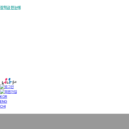
장학금 한눈에
인재양성사업
기부안내
재단소개
알림마당
경영공시
KOR
ENG
CHI