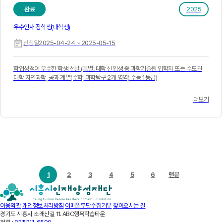
완료
2025
우수인재 장학생(대학생)
신청일
2025-04-24 ~ 2025-05-15
학업성적이 우수한 학생 선발 (특별: 대학 신입생 중 과학기술원 입학자 또는 수도권
대학 자연과학, 공과 계열(수학, 과학탐구 2개 영역) 수능 1등급)
더보기
1
2
3
4
5
6
맨끝
이용약관
개인정보처리방침
이메일무단수집거부
찾아오시는 길
경기도 시흥시 소래산길 11. ABC행복학습타운