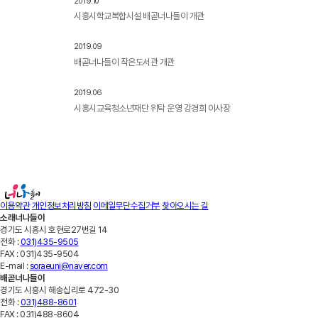
2019.10
시흥시학교복합시설 배곧너나들이 개관
2019.09
배곧너나들이 작은도서관 개관
2019.06
시흥시교육청소년재단 위탁 운영 강경희 이사장
이용약관
개인정보처리방침
이메일무단수집거부
찾아오시는 길
소래너나들이
경기도 시흥시 호현로27번길 14
전화 :
031)435-9505
FAX :
031)435-9504
E-mail :
soraeuni@naver.com
배곧너나들이
경기도 시흥시 해송십리로 472-30
전화 :
031)488-8601
FAX :
031)488-8604