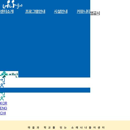
센터소개
프로그램안내
시설안내
커뮤니티
장학금 한눈에
인재양성사업
기부안내
재단소개
알림마당
경영공시
KOR
ENG
CHI