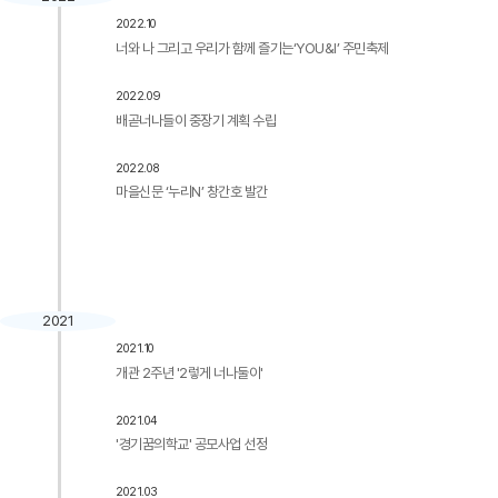
2022.10
너와 나 그리고 우리가 함께 즐기는‘YOU&I’ 주민축제
2022.09
배곧너나들이 중장기 계획 수립
2022.08
마을신문 ‘누리N’ 창간호 발간
2021
2021.10
개관 2주년 '2렇게 너나둘이'
2021.04
'경기꿈의학교' 공모사업 선정
2021.03