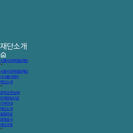
재단소개
시흥시인재양성재단
시흥시인재양성재단
너나들이센터
재단소개
장학금 한눈에
인재양성사업
기부안내
재단소개
알림마당
경영공시
재단규정