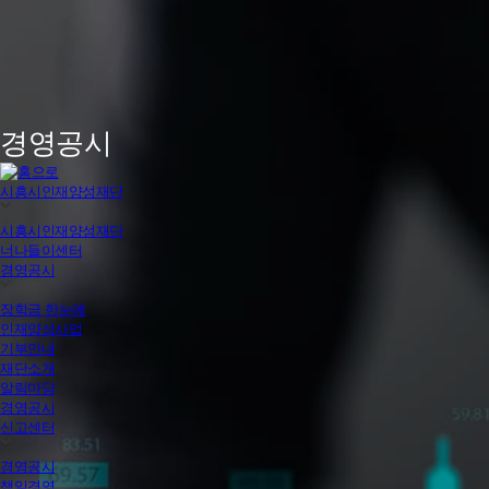
경영공시
시흥시인재양성재단
시흥시인재양성재단
너나들이센터
경영공시
장학금 한눈에
인재양성사업
기부안내
재단소개
알림마당
경영공시
신고센터
경영공시
책임경영