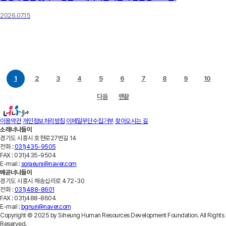
2026.07.15
1
2
3
4
5
6
7
8
9
10
다음
맨끝
이용약관
개인정보처리방침
이메일무단수집거부
찾아오시는 길
소래너나들이
경기도 시흥시 호현로27번길 14
전화 :
031)435-9505
FAX :
031)435-9504
E-mail :
soraeuni@naver.com
배곧너나들이
경기도 시흥시 해송십리로 472-30
전화 :
031)488-8601
FAX :
031)488-8604
E-mail :
bgnuri@naver.com
Copyright © 2025 by Siheung Human Resources Development Foundation. All Rights
Reserved.