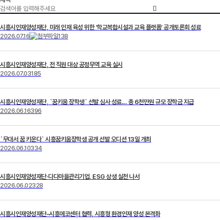
시흥시인재양성재단, 미래 인재 육성 위한 ‘학교복합시설과 교육 플랫폼’ 공개토론회 성료
2026.07.16
138
시흥시인재양성재단, 전 직원 대상 공정무역 교육 실시
2026.07.03
185
시흥시인재양성재단, `꿈키움 장학생` 선발 심사 성료... 총 6천만원 규모 장학금 지급
2026.06.16
396
`무대서 꿈 키운다` 시흥꿈키움장학생 공개 선발 오디션 13일 개최
2026.06.10
334
시흥시인재양성재단·다다마을관리기업, ESG 상생 실천 나서
2026.06.02
328
시흥시인재양성재단–시흥에코센터 협력, 시흥형 환경인재 양성 본격화