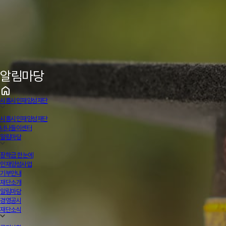
알림마당
시흥시인재양성재단
시흥시인재양성재단
너나들이센터
알림마당
장학금 한눈에
인재양성사업
기부안내
재단소개
알림마당
경영공시
재단소식