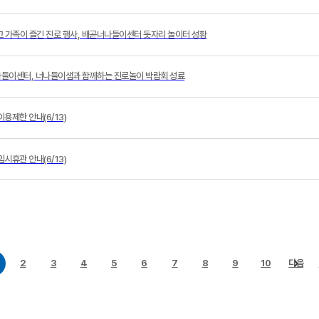
 만들고 가족이 즐긴 진로 행사, 배곧너나들이센터 돗자리 놀이터 성황
배곧너나들이센터, 너나들이샘과 함께하는 진로놀이 박람회 성료
용제한 안내(6/13)
시휴관 안내(6/13)
2
3
4
5
6
7
8
9
10
다음