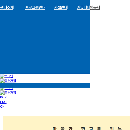
센터소개
장학금 한눈에
인재양성사업
프로그램안내
기부안내
시설안내
재단소개
알림마당
커뮤니티
경영공시
KOR
ENG
CHI