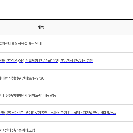
제목
이센터 8월 광복절 휴관 안내
이센터, ‘드림온(ON) 직업체험 진로스쿨’ 운영, 초등학생 진로탐색 지원
대관 신청접수 안내(8/1~9/30)
이센터, 신천연합병원서 ‘함께드림’ 나눔 활동
너나들이센터, ㈜스마택트-생애진로행복연구소와 맞춤형 진로설계ㆍ디지털 역량 강화 업무…
들이센터 신규 동아리 모집