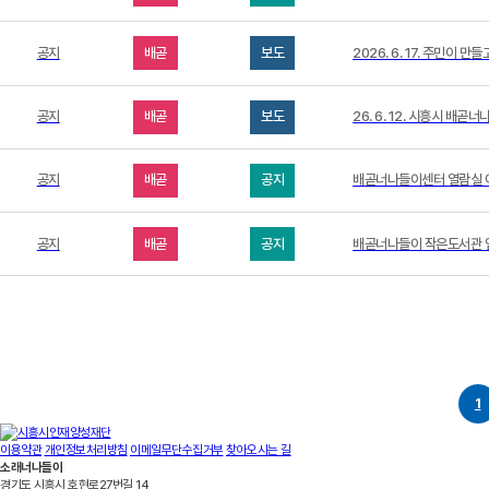
공지
배곧
보도
2026. 6. 17. 주민이
공지
배곧
보도
26. 6. 12. 시흥시 
공지
배곧
공지
배곧너나들이센터 열람실 이
공지
배곧
공지
배곧너나들이 작은도서관 임
1
이용약관
개인정보처리방침
이메일무단수집거부
찾아오시는 길
소래너나들이
경기도 시흥시 호현로27번길 14