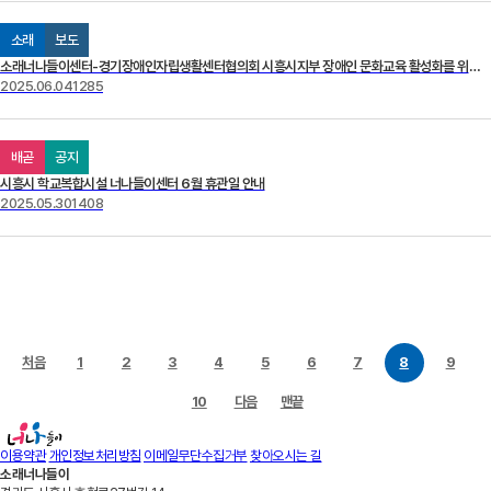
소래
보도
소래너나들이센터-경기장애인자립생활센터협의회 시흥시지부 장애인 문화교육 활성화를 위한 업무협약 체결
2025.06.04
1285
배곧
공지
시흥시 학교복합시설 너나들이센터 6월 휴관일 안내
2025.05.30
1408
처음
1
2
3
4
5
6
7
8
9
10
다음
맨끝
이용약관
개인정보처리방침
이메일무단수집거부
찾아오시는 길
소래너나들이