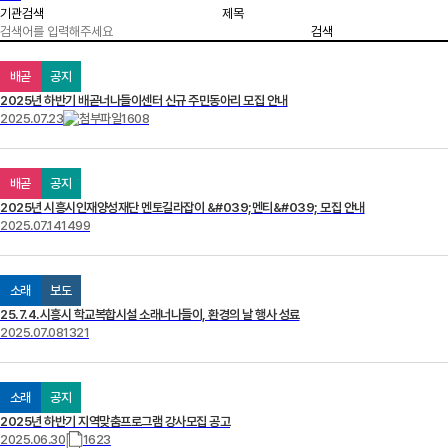
검색
배곧
공지
2025년 하반기 배곧너나들이센터 신규 주민동아리 모집 안내
2025.07.23
1608
배곧
공지
2025년 시흥시인재양성재단 멘토길라잡이 &#039;멘티&#039; 모집 안내
2025.07.14
1499
소래
보도
25.7.4.시흥시 학교복합시설 소래너나들이, 환경의 날 행사 성료
2025.07.08
1321
소래
공지
2025년 하반기 지역맞춤프로그램 강사모집 공고
2025.06.30
1623