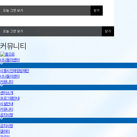
오늘 그만 보기
닫기
오늘 그만 보기
닫기
커뮤니티
너나들이센터
시흥시인재양성재단
너나들이센터
커뮤니티
센터소개
프로그램안내
시설안내
커뮤니티
공지사항
공지사항
갤러리
자료실