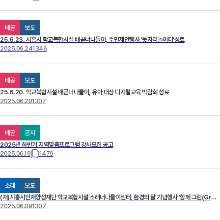
배곧
보도
25.6.23. 시흥시 학교복합시설 배곧너나들이, 주민제안행사 ‘돗자리놀이터’성료
2025.06.24
1346
배곧
보도
25.6.20. 학교복합시설 배곧너나들이, 유아 대상 디지털교육 박람회 성료
2025.06.20
1307
배곧
공지
2025년 하반기 지역맞춤프로그램 강사모집 공고
2025.06.19
1479
소래
보도
(재)시흥시인재양성재단 학교복합시설 소래너나들이센터, 환경의 달 기념행사 ‘함께 그린(Green) 약속’ 운…
2025.06.09
1307