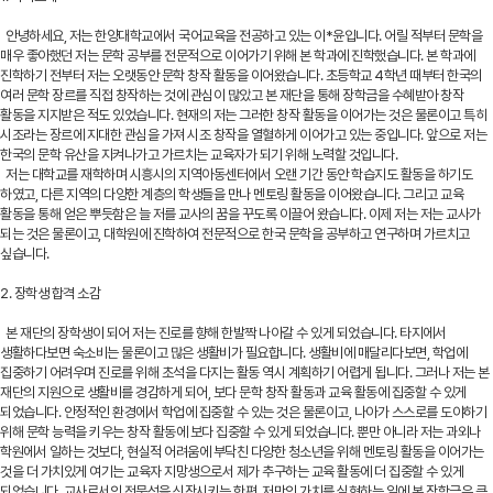
안녕하세요, 저는 한양대학교에서 국어교육을 전공하고 있는 이*윤입니다. 어릴 적부터 문학을
매우 좋아했던 저는 문학 공부를 전문적으로 이어가기 위해 본 학과에 진학했습니다. 본 학과에
진학하기 전부터 저는 오랫동안 문학 창작 활동을 이어왔습니다. 초등학교 4학년 때부터 한국의
여러 문학 장르를 직접 창작하는 것에 관심이 많았고 본 재단을 통해 장학금을 수혜받아 창작
활동을 지지받은 적도 있었습니다. 현재의 저는 그러한 창작 활동을 이어가는 것은 물론이고 특히
시조라는 장르에 지대한 관심을 가져 시조 창작을 열혈하게 이어가고 있는 중입니다. 앞으로 저는
한국의 문학 유산을 지켜나가고 가르치는 교육자가 되기 위해 노력할 것입니다.
저는 대학교를 재학하며 시흥시의 지역아동센터에서 오랜 기간 동안 학습지도 활동을 하기도
하였고, 다른 지역의 다양한 계층의 학생들을 만나 멘토링 활동을 이어왔습니다. 그리고 교육
활동을 통해 얻은 뿌듯함은 늘 저를 교사의 꿈을 꾸도록 이끌어 왔습니다. 이제 저는 저는 교사가
되는 것은 물론이고, 대학원에 진학하여 전문적으로 한국 문학을 공부하고 연구하며 가르치고
싶습니다.
2. 장학생 합격 소감
본 재단의 장학생이 되어 저는 진로를 향해 한발짝 나아갈 수 있게 되었습니다. 타지에서
생활하다보면 숙소비는 물론이고 많은 생활비가 필요합니다. 생활비에 매달리다보면, 학업에
집중하기 어려우며 진로를 위해 초석을 다지는 활동 역시 계획하기 어렵게 됩니다. 그러나 저는 본
재단의 지원으로 생활비를 경감하게 되어, 보다 문학 창작 활동과 교육 활동에 집중할 수 있게
되었습니다. 안정적인 환경에서 학업에 집중할 수 있는 것은 물론이고, 나아가 스스로를 도야하기
위해 문학 능력을 키우는 창작 활동에 보다 집중할 수 있게 되었습니다. 뿐만 아니라 저는 과외나
학원에서 일하는 것보다, 현실적 어려움에 부닥친 다양한 청소년을 위해 멘토링 활동을 이어가는
것을 더 가치있게 여기는 교육자 지망생으로서 제가 추구하는 교육 활동에 더 집중할 수 있게
되었습니다. 교사로서의 전문성을 신장시키는 한편, 저만의 가치를 실현하는 일에 본 장학금은 큰