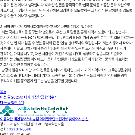
도움이 될 것이라고 생각합니다. 이러한 일들은 궁극적으로 '한국 문학을 소중한 문화 자산으로
가르치고', '다양한 학생들이 민주 시민성을 고양할 수 있도록'하는 교사의 꿈을 달성할 수 있도록
저를 이끌 것이라고 생각합니다.
3. 장학생으로서 지역사회에 환원하고 싶은 나만의 계획이 있다면?
저는 국어교육자를 꿈꾸는 학생으로서, 우선 교육 활동을 통해 지역에 도움이 되고 싶습니다.
제가 가장 바라는 활동은 멘토링 활동입니다. 멘토링 활동의 가장 중요한 부분은 학업을 가르치는
것이 아닌 멘티가 믿을 수 있는 등대와 같은 '인생 선배'로서의 역할입니다. 저는 시흥에서 태어나
시흥에서 자랐고 그렇기에 시흥의 학생들이 의지할 수 있는 멘토가 되어주고 싶습니다. 제가
간직하는 가치를 나누고, 다른 사람들이 가진 가치를 배우며 성장하고 싶습니다. 꾸준하게
활동하는 멘토링 활동 이외에도 다문화 학생들을 대상으로 한국어와 한국의 문학을 가르치는
기회가 있다면 참여하고 싶습니다.
당장의 일은 아니지만, 저의 진로를 성취하게 된다면 교사가 되어 지역사회의 교육환경을 위해
일하고 싶습니다. 저는 배움과 가치의 소중함을 나눌 수 있는 학생들과 함께 지역사회를 넘어
우리의 미래를 풍요롭게 만드는 방법을 연구할 것입니다.
목록
이전 글
2025년 다자녀 장학금 합격수기
다음 글
합격수기
이용약관
개인정보처리방침
이메일무단수집거부
찾아오시는 길
경기도 시흥시 소래산길 11. ABC행복학습타운
전화 :
031)311-6590
FAX :
031)311-6595