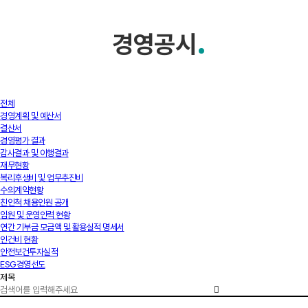
기부안내
신고센터
경영공시
재단소개
알림마당
경영공시
전체
경영계획 및 예산서
결산서
경영평가 결과
감사결과 및 이행결과
재무현황
복리후생비 및 업무추진비
수의계약현황
친인척 채용인원 공개
임원 및 운영인력 현황
연간 기부금 모금액 및 활용실적 명세서
인건비 현황
안전보건투자실적
ESG경영선도