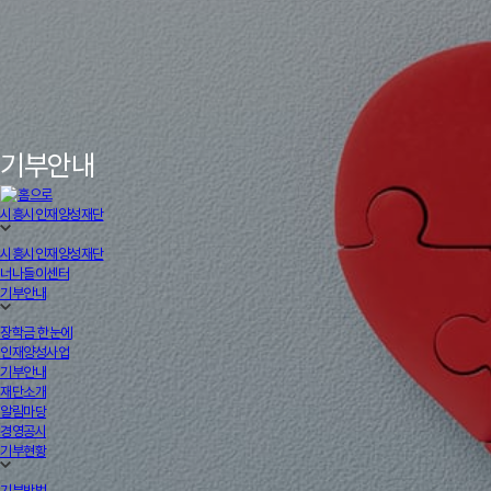
기부안내
시흥시인재양성재단
시흥시인재양성재단
너나들이센터
기부안내
장학금 한눈에
인재양성사업
기부안내
재단소개
알림마당
경영공시
기부현황
기부방법