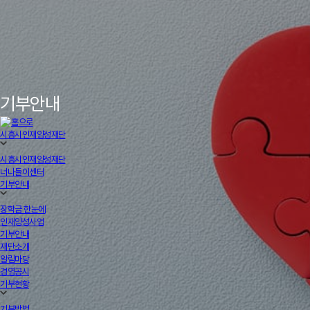
기부안내
시흥시인재양성재단
시흥시인재양성재단
너나들이센터
기부안내
장학금 한눈에
인재양성사업
기부안내
재단소개
알림마당
경영공시
기부현황
기부방법