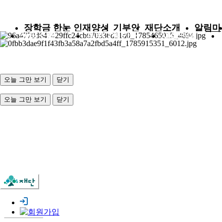
장학금 한눈
인재양성
기부안
재단소개
알림마
센터소개
프로그램안내
시설안내
에
사업
내
당
오늘 그만 보기
닫기
오늘 그만 보기
닫기