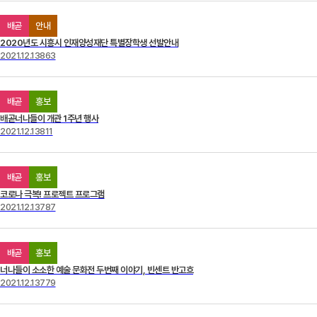
배곧
안내
2020년도 시흥시 인재양성재단 특별장학생 선발안내
2021.12.13
863
배곧
홍보
배곧너나들이 개관 1주년 행사
2021.12.13
811
배곧
홍보
코로나 극복! 프로젝트 프로그램
2021.12.13
787
배곧
홍보
너나들이 소소한 예술 문화전 두번째 이야기, 빈센트 반고흐
2021.12.13
779