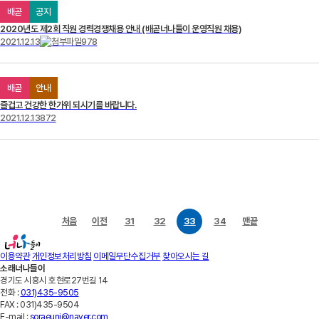
배곧
공지
2020년도 제2회 직원 경력경쟁채용 안내 (배곧너나들이 운영직원 채용)
2021.12.13
978
배곧
안내
즐겁고 건강한 한가위 되시기를 바랍니다.
2021.12.13
872
처음
이전
31
32
33
34
맨끝
이용약관
개인정보처리방침
이메일무단수집거부
찾아오시는 길
소래너나들이
경기도 시흥시 호현로27번길 14
전화 :
031)435-9505
FAX :
031)435-9504
E-mail :
soraeuni@naver.com