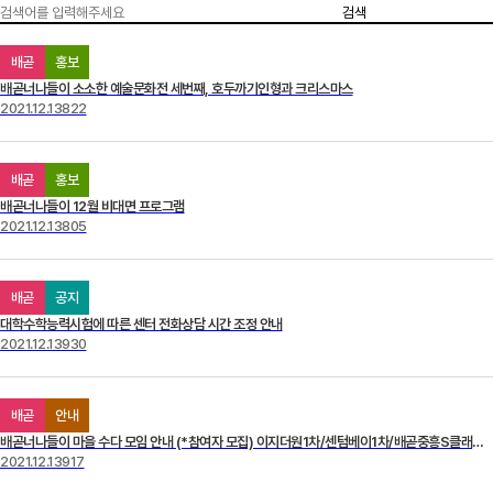
검색
배곧
홍보
배곧너나들이 소소한 예술문화전 세번째, 호두까기인형과 크리스마스
2021.12.13
822
배곧
홍보
배곧너나들이 12월 비대면 프로그램
2021.12.13
805
배곧
공지
대학수학능력시험에 따른 센터 전화상담 시간 조정 안내
2021.12.13
930
배곧
안내
배곧너나들이 마을 수다 모임 안내 (*참여자 모집) 이지더원1차/센텀베이1차/배곧중흥S클래스 입주민 대상
2021.12.13
917