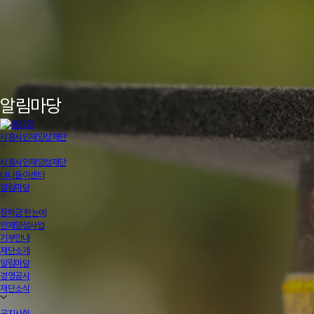
알림마당
시흥시인재양성재단
시흥시인재양성재단
너나들이센터
알림마당
장학금 한눈에
인재양성사업
기부안내
재단소개
알림마당
경영공시
재단소식
공지사항