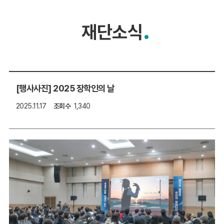
기부안내
공감 공간
재단소식
재단소개
자료실
알림마당
경영공시
[행사사진] 2025 장학인의 날
2025.11.17
조회수
1,340