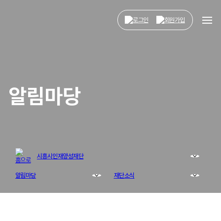
알림마당
시흥시인재양성재단
알림마당
재단소식
시흥시인재양성재단
장학금 한눈에
공지사항
너나들이센터
인재양성사업
재단소식