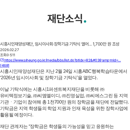
기부안내
공감 공간
재단소식
재단소개
자료실
알림마당
경영공시
시흥시인재양성재단, 임시이사회·장학기금 기탁식 열어… 1,700만 원 조성
2026.02.27
조회수
511
https://www.siheung.go.kr/media/bbs/list.do?ptIdx=82&#038;amp;mId=…
[468]
시흥시인재양성재단은 지난 2월 24일 시흥ABC행복학습타운에서
‘2026년 임시이사회 및 장학기금 기탁식’을 열었다.
이날 기탁식에는 시흥시1퍼센트복지재단을 비롯해 ㈜
유비텍정보기술, ㈜씨엠엘이디, ㈜진영실업, ㈜씨에스그린 등 지역
기관ㆍ기업이 참여해 총 1천700만 원의 장학금을 재단에 전달했다.
기탁금은 지역 학생들의 학업 지원과 인재 육성을 위한 장학사업에
활용될 예정이다.
재단 관계자는 “장학금은 학생들의 가능성을 믿고 응원하는